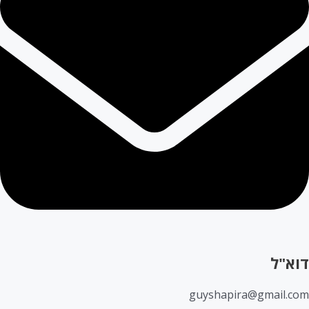
וא"ל
guyshapira@gmail.co